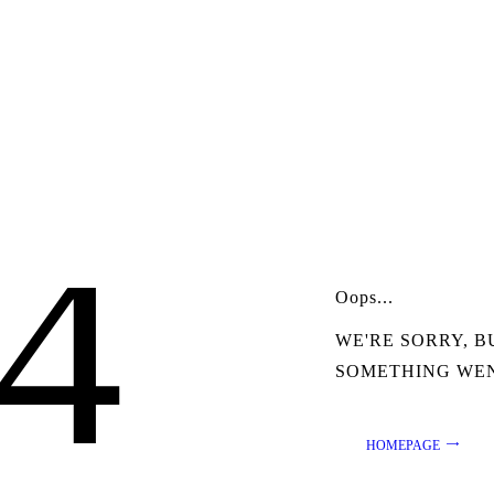
HOME
ÜBER UNS
NEWS
PROJEKTE
4
Oops...
WE'RE SORRY, B
SOMETHING WE
HOMEPAGE