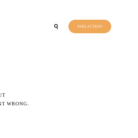
TAKE ACTION!
UT
NT WRONG.