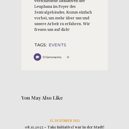
verschiedene Intitiativen der
Leuphana im Foyer des
Zentralgebäudes. Komm einfach
vorbei, um mehr über uns und
unsere Arbeit zu erfahren. Wir
freuen uns auf dich!
TAGS:
EVENTS
0
Comments
0
You May Also Like
22. DEZEMBER 2025
08.11.2025 – Take Initiative! war in der Stadt!