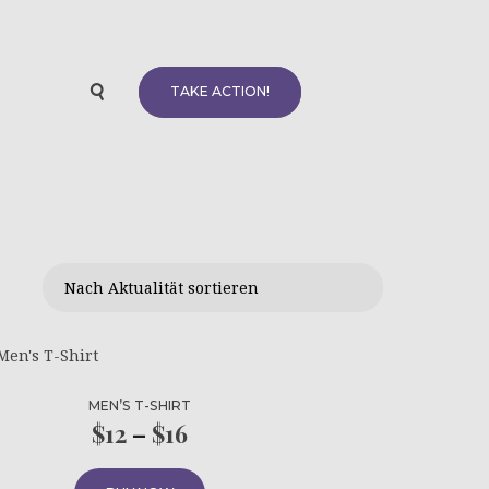
TAKE ACTION!
lität
ert
MEN’S T-SHIRT
$
12
–
$
16
Preisspanne:
$12
Dieses
Produkt