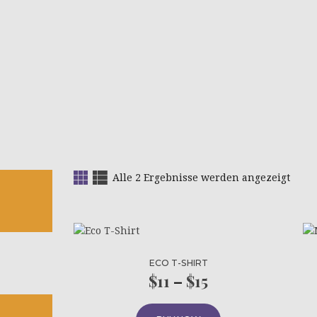
HOME
ÜBER UNS
NEWS
PROJEKTE
Alle 2 Ergebnisse werden angezeigt
Nach
Aktua
sorti
ECO T-SHIRT
$
11
–
$
15
Preisspanne:
$11
Dieses
Produkt